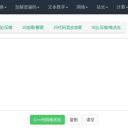
换
加解密编码
文本数字
网络
站长
计算
化/压缩
JS加密/解密
JS代码混合加密
SQL压缩/格式化
C++代码格式化
复制