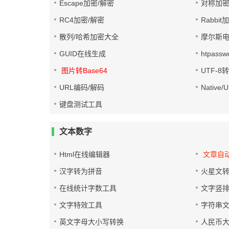
Escape加密/解密
对称加密
RC4加密/解密
Rabbit
散列/哈希加密大全
摩尔斯
GUID在线生成
htpass
图片转Base64
UTF-8
URL编码/解码
Native
键盘测试工具
文本数字
Html在线编辑器
文章自
汉字转为拼音
火星文
在线统计字数工具
文字竖
文字特效工具
字符串
英文字母大小写转换
人民币