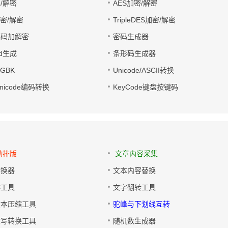
/解密
AES加密/解密
加密/解密
TripleDES加密/解密
电码加解密
密码生成器
wd生成
条形码生成器
转GBK
Unicode/ASCII转换
/Unicode编码转换
KeyCode键盘按键码
动排版
文章内容采集
转换器
文本内容替换
排工具
文字翻转工具
文本压缩工具
驼峰与下划线互转
大写转换工具
随机数生成器