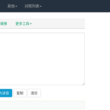
其他
对照列表
容替换
更多工具
为读音
复制