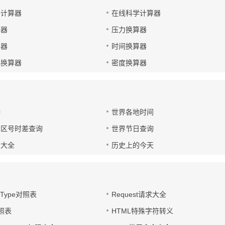
码计算器
在线科学计算器
算器
压力换算器
算器
时间换算器
小换算器
密度换算器
钟
世界各地时间
国区号时差查询
世界节日查询
号大全
历史上的今天
t-Type对照表
Request请求大全
对照表
HTML特殊字符转义