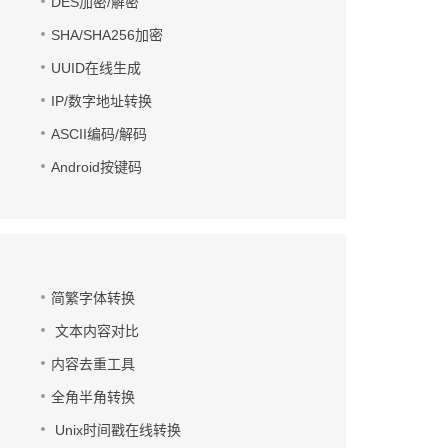
DES加密/解密
SHA/SHA256加密
UUID在线生成
IP/数字地址转换
ASCII编码/解码
Android按键码
简繁字体转换
文本内容对比
内容去重工具
全角半角转换
Unix时间戳在线转换