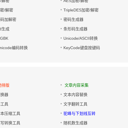
/解密
AES加密/解密
加密/解密
TripleDES加密/解密
电码加解密
密码生成器
wd生成
条形码生成器
转GBK
Unicode/ASCII转换
/Unicode编码转换
KeyCode键盘按键码
动排版
文章内容采集
转换器
文本内容替换
排工具
文字翻转工具
文本压缩工具
驼峰与下划线互转
大写转换工具
随机数生成器