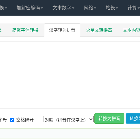
换
加解密编码
文本数字
网络
站长
计算
集
简繁字体转换
汉字转为拼音
火星文转换器
文本内
转换为拼音
转换
字母
空格隔开