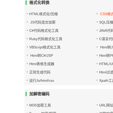
格式化转换
HTML格式化/压缩
CSS格
JS代码混合加密
SQL压
C#代码格式化工具
JAVA
Ruby代码格式化工具
C语言代
VBScript格式化工具
Html转J
Html转C#/JSP
Html转
Html表格生成器
HTML/
正则生成代码
Html过
运行Js/html/css
Xpath
加解密编码
MD5加密工具
URL网