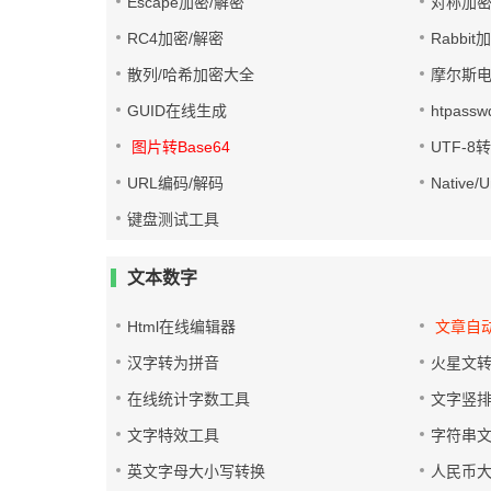
Escape加密/解密
对称加密
RC4加密/解密
Rabbit
散列/哈希加密大全
摩尔斯
GUID在线生成
htpass
图片转Base64
UTF-8
URL编码/解码
Native
键盘测试工具
文本数字
Html在线编辑器
文章自
汉字转为拼音
火星文
在线统计字数工具
文字竖
文字特效工具
字符串
英文字母大小写转换
人民币