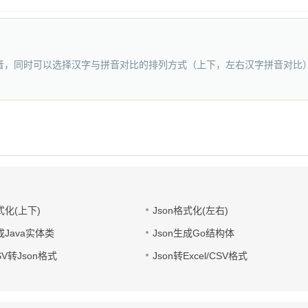
音，同时可以选择汉字与拼音对比的排列方式（上下，左右汉字拼音对比）
式化(上下)
Json格式化(左右)
成Java实体类
Json生成Go结构体
CSV转Json格式
Json转Excel/CSV格式