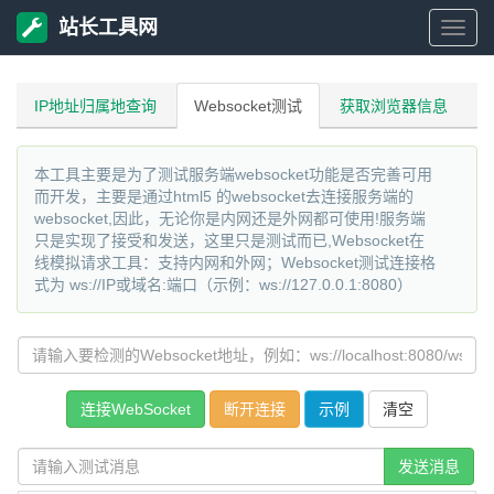
站长工具网
站
长
IP地址归属地查询
Websocket测试
获取浏览器信息
工
本工具主要是为了测试服务端websocket功能是否完善可用
而开发，主要是通过html5 的websocket去连接服务端的
具
websocket,因此，无论你是内网还是外网都可使用!服务端
只是实现了接受和发送，这里只是测试而已,Websocket在
线模拟请求工具：支持内网和外网；Websocket测试连接格
网
式为 ws://IP或域名:端口（示例：ws://127.0.0.1:8080）
示例
发送消息